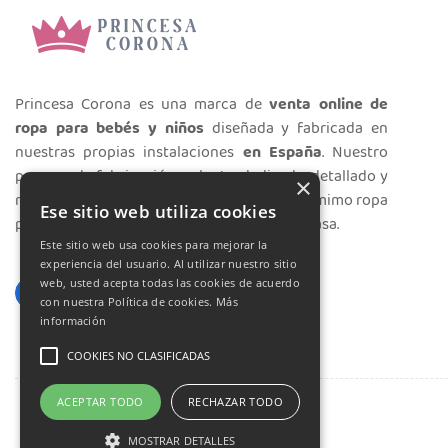
Princesa Corona es una marca de
venta online de
ropa para bebés y niños
diseñada y fabricada en
nuestras propias instalaciones
en España
. Nuestro
proceso de fabricación es lento, dedicado, detallado y
×
minucioso. Realizamos con mucho cariño y mimo ropa
Ese sitio web utiliza cookies
preciosa para vestir a los más peques de la casa.
Este sitio web usa cookies para mejorar la
experiencia del usuario. Al utilizar nuestro sitio
web, usted acepta todas las cookies de acuerdo
con nuestra Política de cookies.
Más
información
COOKIES NO CLASIFICADAS
ACEPTAR TODO
RECHAZAR TODO
MOSTRAR DETALLES