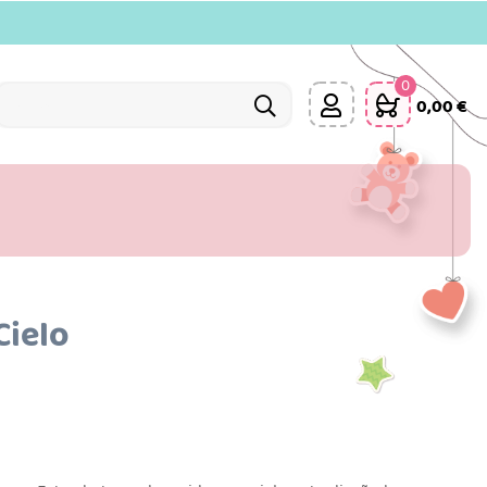
0
0,00 €
Cielo