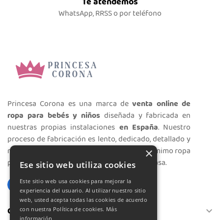
Te atendemos
WhatsApp, RRSS o por teléfono
Princesa Corona es una marca de
venta online de
ropa para bebés y niños
diseñada y fabricada en
nuestras propias instalaciones
en España
. Nuestro
proceso de fabricación es lento, dedicado, detallado y
minucioso. Realizamos con mucho cariño y mimo ropa
×
preciosa para vestir a los más peques de la casa.
Ese sitio web utiliza cookies
Este sitio web usa cookies para mejorar la
experiencia del usuario. Al utilizar nuestro sitio
web, usted acepta todas las cookies de acuerdo
Cuenta
con nuestra Política de cookies.
Más

información